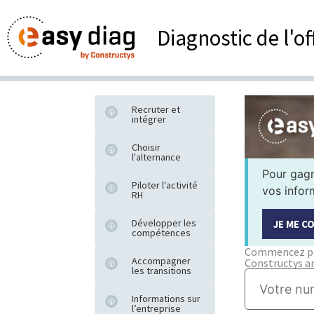
Diagnostic de l'o
Recruter et
intégrer
Choisir
l'alternance
Pour gagn
Piloter l'activité
vos infor
RH
Développer les
JE ME C
compétences
Commencez par
Accompagner
Constructys an
les transitions
Informations sur
l’entreprise